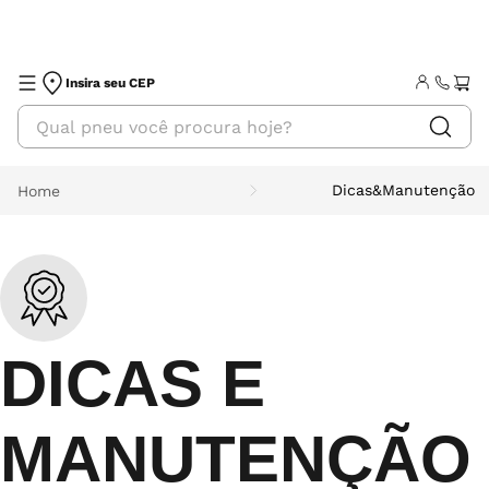
Insira seu CEP
Dicas&Manutenção
Home
DICAS E
MANUTENÇÃO