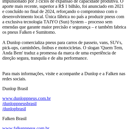
impulsionado por 3 ciclos de expansão de capacidade produtiva. O
aporte mais recente, superior a R$ 1 bilhão, foi anunciado em 2021
e concluído no final de 2024, reforçando o compromisso com o
desenvolvimento local. Única fábrica no país a produzir pneus com
a exclusiva tecnologia TAIYO (Sun) System – processo sem
emendas que garante maior precisão e segurança – e também fabrica
os pneus Falken e Sumitomo.
A Dunlop comercializa pneus para carros de passeio, vans, SUVs,
pick-ups, caminhões, ônibus e motocicletas. O slogan 'Quem Tem,
Anda Bem' traduz a promessa da marca de uma experiência de
direção segura, tranquila e de alta performance.
Para mais informações, visite e acompanhe a Dunlop e a Falken nas
redes sociais.
Dunlop Brasil
www.dunloppneus.com.br
/dunloppneusbrasil
/dunlopbrasil
Falken Brasil
www.falkenpneus.com.br