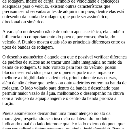
de rodagem, índice de carga, símbolo de velocidade e aplicações
adequadas para o veículo, existem outras características que
precisam ser observadas antes de adquirir um pneu, dentre elas está
o desenho da banda de rodagem, que pode ser assimétrico,
direcional ou simétrico.
A variação no desenho não é de ordem apenas estética, ela também
influencia no comportamento do pneu e, por consequência, do
veículo. A Dunlop mostra quais são as principais diferenças entre os
tipos de bandas de rodagem.
O desenho assimétrico é aquele em que é possível verificar diferença
de padrões de sulcos ao se traçar uma linha imaginária no meio da
banda de rodagem. O lado voltado para fora do veículo, possui
blocos desenvolvidos para que o pneu suporte mais impacto e
melhore a dirigibilidade e aderência, principalmente nas curvas,
além de não deixar que pedras ou outros detritos entrem na banda de
rodagem. O lado voltado para dentro da banda é desenhado para
permitir maior vazão da água, melhorando o desempenho na chuva
com a redução da aquaplanagem e o centro da banda prioriza a
tração.
Pneus assimétricos demandam uma maior atenção no ato da
montagem, respeitando-se a inscrição na lateral do produto
indicando qual é o lado interno e qual é o lado externo do pneu que
deve ser aplicado (interno/externo, ou ainda, inside/outside). Para o