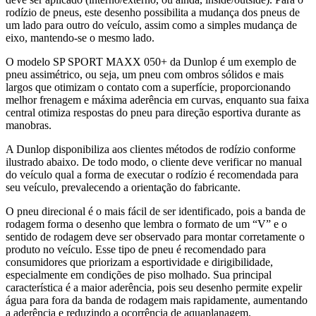
rodízio de pneus, este desenho possibilita a mudança dos pneus de
um lado para outro do veículo, assim como a simples mudança de
eixo, mantendo-se o mesmo lado.
O modelo SP SPORT MAXX 050+ da Dunlop é um exemplo de
pneu assimétrico, ou seja, um pneu com ombros sólidos e mais
largos que otimizam o contato com a superfície, proporcionando
melhor frenagem e máxima aderência em curvas, enquanto sua faixa
central otimiza respostas do pneu para direção esportiva durante as
manobras.
A Dunlop disponibiliza aos clientes métodos de rodízio conforme
ilustrado abaixo. De todo modo, o cliente deve verificar no manual
do veículo qual a forma de executar o rodízio é recomendada para
seu veículo, prevalecendo a orientação do fabricante.
O pneu direcional é o mais fácil de ser identificado, pois a banda de
rodagem forma o desenho que lembra o formato de um “V” e o
sentido de rodagem deve ser observado para montar corretamente o
produto no veículo. Esse tipo de pneu é recomendado para
consumidores que priorizam a esportividade e dirigibilidade,
especialmente em condições de piso molhado. Sua principal
característica é a maior aderência, pois seu desenho permite expelir
água para fora da banda de rodagem mais rapidamente, aumentando
a aderência e reduzindo a ocorrência de aquaplanagem.