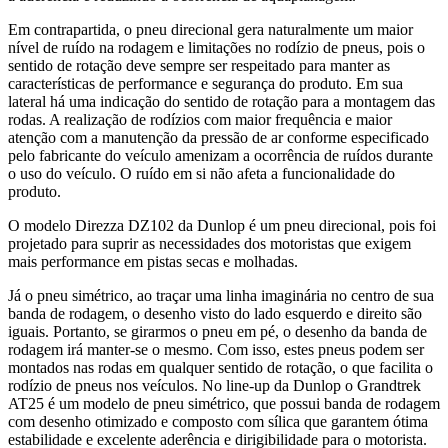
Em contrapartida, o pneu direcional gera naturalmente um maior
nível de ruído na rodagem e limitações no rodízio de pneus, pois o
sentido de rotação deve sempre ser respeitado para manter as
características de performance e segurança do produto. Em sua
lateral há uma indicação do sentido de rotação para a montagem das
rodas. A realização de rodízios com maior frequência e maior
atenção com a manutenção da pressão de ar conforme especificado
pelo fabricante do veículo amenizam a ocorrência de ruídos durante
o uso do veículo. O ruído em si não afeta a funcionalidade do
produto.
O modelo Direzza DZ102 da Dunlop é um pneu direcional, pois foi
projetado para suprir as necessidades dos motoristas que exigem
mais performance em pistas secas e molhadas.
Já o pneu simétrico, ao traçar uma linha imaginária no centro de sua
banda de rodagem, o desenho visto do lado esquerdo e direito são
iguais. Portanto, se girarmos o pneu em pé, o desenho da banda de
rodagem irá manter-se o mesmo. Com isso, estes pneus podem ser
montados nas rodas em qualquer sentido de rotação, o que facilita o
rodízio de pneus nos veículos. No line-up da Dunlop o Grandtrek
AT25 é um modelo de pneu simétrico, que possui banda de rodagem
com desenho otimizado e composto com sílica que garantem ótima
estabilidade e excelente aderência e dirigibilidade para o motorista.