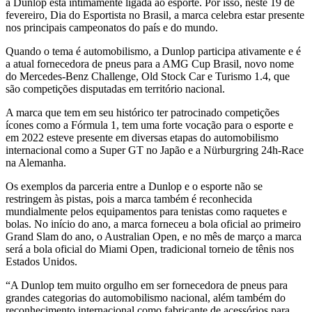
a Dunlop está intimamente ligada ao esporte. Por isso, neste 19 de
fevereiro, Dia do Esportista no Brasil, a marca celebra estar presente
nos principais campeonatos do país e do mundo.
Quando o tema é automobilismo, a Dunlop participa ativamente e é
a atual fornecedora de pneus para a AMG Cup Brasil, novo nome
do Mercedes-Benz Challenge, Old Stock Car e Turismo 1.4, que
são competições disputadas em território nacional.
A marca que tem em seu histórico ter patrocinado competições
ícones como a Fórmula 1, tem uma forte vocação para o esporte e
em 2022 esteve presente em diversas etapas do automobilismo
internacional como a Super GT no Japão e a Nürburgring 24h-Race
na Alemanha.
Os exemplos da parceria entre a Dunlop e o esporte não se
restringem às pistas, pois a marca também é reconhecida
mundialmente pelos equipamentos para tenistas como raquetes e
bolas. No início do ano, a marca forneceu a bola oficial ao primeiro
Grand Slam do ano, o Australian Open, e no mês de março a marca
será a bola oficial do Miami Open, tradicional torneio de tênis nos
Estados Unidos.
“A Dunlop tem muito orgulho em ser fornecedora de pneus para
grandes categorias do automobilismo nacional, além também do
reconhecimento internacional como fabricante de acessórios para