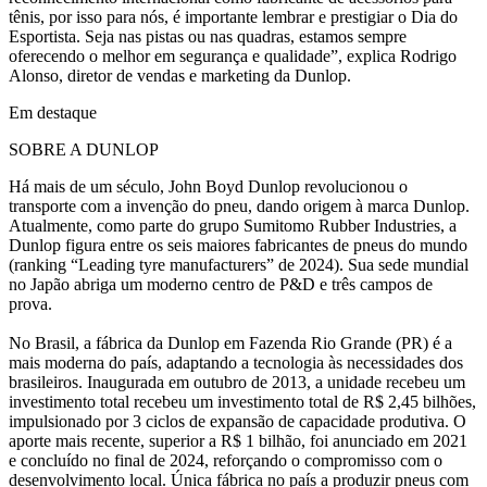
tênis, por isso para nós, é importante lembrar e prestigiar o Dia do
Esportista. Seja nas pistas ou nas quadras, estamos sempre
oferecendo o melhor em segurança e qualidade”, explica Rodrigo
Alonso, diretor de vendas e marketing da Dunlop.
Em destaque
SOBRE A DUNLOP
Há mais de um século, John Boyd Dunlop revolucionou o
transporte com a invenção do pneu, dando origem à marca Dunlop.
Atualmente, como parte do grupo Sumitomo Rubber Industries, a
Dunlop figura entre os seis maiores fabricantes de pneus do mundo
(ranking “Leading tyre manufacturers” de 2024). Sua sede mundial
no Japão abriga um moderno centro de P&D e três campos de
prova.
No Brasil, a fábrica da Dunlop em Fazenda Rio Grande (PR) é a
mais moderna do país, adaptando a tecnologia às necessidades dos
brasileiros. Inaugurada em outubro de 2013, a unidade recebeu um
investimento total recebeu um investimento total de R$ 2,45 bilhões,
impulsionado por 3 ciclos de expansão de capacidade produtiva. O
aporte mais recente, superior a R$ 1 bilhão, foi anunciado em 2021
e concluído no final de 2024, reforçando o compromisso com o
desenvolvimento local. Única fábrica no país a produzir pneus com