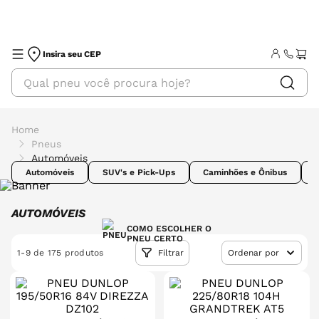
Insira seu CEP
pneus
automóveis
Automóveis
SUV's e Pick-Ups
Caminhões e Ônibus
AUTOMÓVEIS
COMO ESCOLHER O
PNEU CERTO
1
-
9
de
175
produtos
Filtrar
Ordenar por