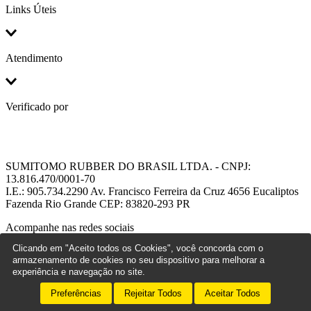
Links Úteis
Atendimento
Verificado por
SUMITOMO RUBBER DO BRASIL LTDA. - CNPJ:
13.816.470/0001-70
I.E.: 905.734.2290 Av. Francisco Ferreira da Cruz 4656 Eucaliptos
Fazenda Rio Grande CEP: 83820-293 PR
Acompanhe nas redes sociais
Clicando em "Aceito todos os Cookies", você concorda com o
armazenamento de cookies no seu dispositivo para melhorar a
experiência e navegação no site.
Preferências
Rejeitar Todos
Aceitar Todos