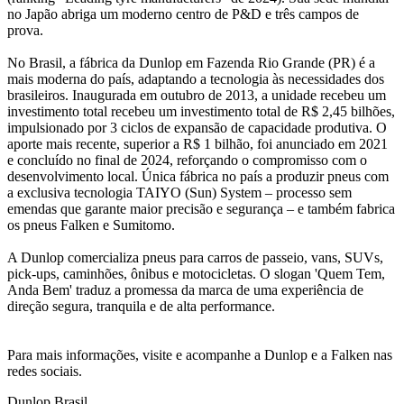
no Japão abriga um moderno centro de P&D e três campos de
prova.
No Brasil, a fábrica da Dunlop em Fazenda Rio Grande (PR) é a
mais moderna do país, adaptando a tecnologia às necessidades dos
brasileiros. Inaugurada em outubro de 2013, a unidade recebeu um
investimento total recebeu um investimento total de R$ 2,45 bilhões,
impulsionado por 3 ciclos de expansão de capacidade produtiva. O
aporte mais recente, superior a R$ 1 bilhão, foi anunciado em 2021
e concluído no final de 2024, reforçando o compromisso com o
desenvolvimento local. Única fábrica no país a produzir pneus com
a exclusiva tecnologia TAIYO (Sun) System – processo sem
emendas que garante maior precisão e segurança – e também fabrica
os pneus Falken e Sumitomo.
A Dunlop comercializa pneus para carros de passeio, vans, SUVs,
pick-ups, caminhões, ônibus e motocicletas. O slogan 'Quem Tem,
Anda Bem' traduz a promessa da marca de uma experiência de
direção segura, tranquila e de alta performance.
Para mais informações, visite e acompanhe a Dunlop e a Falken nas
redes sociais.
Dunlop Brasil