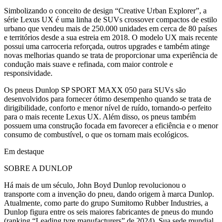
Simbolizando o conceito de design “Creative Urban Explorer”, a
série Lexus UX é uma linha de SUVs crossover compactos de estilo
urbano que vendeu mais de 250.000 unidades em cerca de 80 países
e territórios desde a sua estreia em 2018. O modelo UX mais recente
possui uma carroceria reforçada, outros upgrades e também atinge
novas melhorias quando se trata de proporcionar uma experiência de
condução mais suave e refinada, com maior controle e
responsividade.
Os pneus Dunlop SP SPORT MAXX 050 para SUVs são
desenvolvidos para fornecer ótimo desempenho quando se trata de
dirigibilidade, conforto e menor nível de ruído, tornando-o perfeito
para o mais recente Lexus UX. Além disso, os pneus também
possuem uma construção focada em favorecer a eficiência e o menor
consumo de combustível, o que os tornam mais ecológicos.
Em destaque
SOBRE A DUNLOP
Há mais de um século, John Boyd Dunlop revolucionou o
transporte com a invenção do pneu, dando origem à marca Dunlop.
Atualmente, como parte do grupo Sumitomo Rubber Industries, a
Dunlop figura entre os seis maiores fabricantes de pneus do mundo
(ranking “Leading tyre manufacturers” de 2024). Sua sede mundial