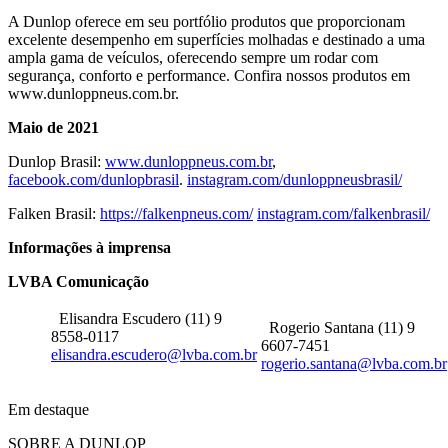
A Dunlop oferece em seu portfólio produtos que proporcionam
excelente desempenho em superfícies molhadas e destinado a uma
ampla gama de veículos, oferecendo sempre um rodar com
segurança, conforto e performance. Confira nossos produtos em
www.dunloppneus.com.br.
Maio de 2021
Dunlop Brasil:
www.dunloppneus.com.br
,
facebook.com/dunlopbrasil
.
instagram.com/dunloppneusbrasil/
Falken Brasil:
https://falkenpneus.com/
instagram.com/falkenbrasil/
Informações à imprensa
LVBA Comunicação
Elisandra Escudero (11) 9
Rogerio Santana (11) 9
8558-0117
6607-7451
elisandra.escudero@lvba.com.br
rogerio.santana@lvba.com.br
Em destaque
SOBRE A DUNLOP