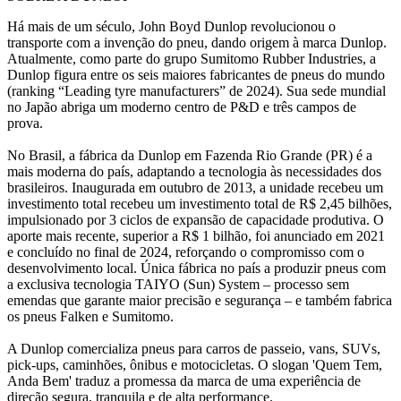
Há mais de um século, John Boyd Dunlop revolucionou o
transporte com a invenção do pneu, dando origem à marca Dunlop.
Atualmente, como parte do grupo Sumitomo Rubber Industries, a
Dunlop figura entre os seis maiores fabricantes de pneus do mundo
(ranking “Leading tyre manufacturers” de 2024). Sua sede mundial
no Japão abriga um moderno centro de P&D e três campos de
prova.
No Brasil, a fábrica da Dunlop em Fazenda Rio Grande (PR) é a
mais moderna do país, adaptando a tecnologia às necessidades dos
brasileiros. Inaugurada em outubro de 2013, a unidade recebeu um
investimento total recebeu um investimento total de R$ 2,45 bilhões,
impulsionado por 3 ciclos de expansão de capacidade produtiva. O
aporte mais recente, superior a R$ 1 bilhão, foi anunciado em 2021
e concluído no final de 2024, reforçando o compromisso com o
desenvolvimento local. Única fábrica no país a produzir pneus com
a exclusiva tecnologia TAIYO (Sun) System – processo sem
emendas que garante maior precisão e segurança – e também fabrica
os pneus Falken e Sumitomo.
A Dunlop comercializa pneus para carros de passeio, vans, SUVs,
pick-ups, caminhões, ônibus e motocicletas. O slogan 'Quem Tem,
Anda Bem' traduz a promessa da marca de uma experiência de
direção segura, tranquila e de alta performance.