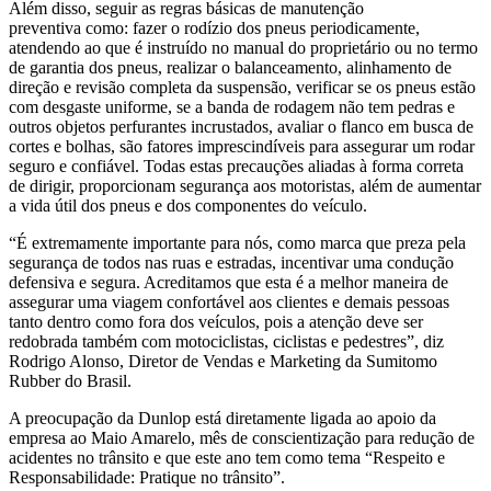
Além disso, seguir as regras básicas de manutenção
preventiva como: fazer o rodízio dos pneus periodicamente,
atendendo ao que é instruído no manual do proprietário ou no termo
de garantia dos pneus, realizar o balanceamento, alinhamento de
direção e revisão completa da suspensão, verificar se os pneus estão
com desgaste uniforme, se a banda de rodagem não tem pedras e
outros objetos perfurantes incrustados, avaliar o flanco em busca de
cortes e bolhas, são fatores imprescindíveis para assegurar um rodar
seguro e confiável. Todas estas precauções aliadas à forma correta
de dirigir, proporcionam segurança aos motoristas, além de aumentar
a vida útil dos pneus e dos componentes do veículo.
“É extremamente importante para nós, como marca que preza pela
segurança de todos nas ruas e estradas, incentivar uma condução
defensiva e segura. Acreditamos que esta é a melhor maneira de
assegurar uma viagem confortável aos clientes e demais pessoas
tanto dentro como fora dos veículos, pois a atenção deve ser
redobrada também com motociclistas, ciclistas e pedestres”, diz
Rodrigo Alonso, Diretor de Vendas e Marketing da Sumitomo
Rubber do Brasil.
A preocupação da Dunlop está diretamente ligada ao apoio da
empresa ao Maio Amarelo, mês de conscientização para redução de
acidentes no trânsito e que este ano tem como tema “Respeito e
Responsabilidade: Pratique no trânsito”.