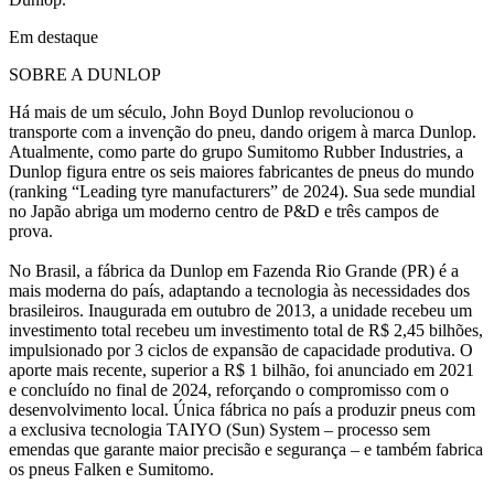
Em destaque
SOBRE A DUNLOP
Há mais de um século, John Boyd Dunlop revolucionou o
transporte com a invenção do pneu, dando origem à marca Dunlop.
Atualmente, como parte do grupo Sumitomo Rubber Industries, a
Dunlop figura entre os seis maiores fabricantes de pneus do mundo
(ranking “Leading tyre manufacturers” de 2024). Sua sede mundial
no Japão abriga um moderno centro de P&D e três campos de
prova.
No Brasil, a fábrica da Dunlop em Fazenda Rio Grande (PR) é a
mais moderna do país, adaptando a tecnologia às necessidades dos
brasileiros. Inaugurada em outubro de 2013, a unidade recebeu um
investimento total recebeu um investimento total de R$ 2,45 bilhões,
impulsionado por 3 ciclos de expansão de capacidade produtiva. O
aporte mais recente, superior a R$ 1 bilhão, foi anunciado em 2021
e concluído no final de 2024, reforçando o compromisso com o
desenvolvimento local. Única fábrica no país a produzir pneus com
a exclusiva tecnologia TAIYO (Sun) System – processo sem
emendas que garante maior precisão e segurança – e também fabrica
os pneus Falken e Sumitomo.