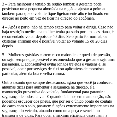
3 – Para melhorar a tensão da região lombar, a gestante pode
posicionar uma pequena almofada na região e ajustar a poltrona
também para que o volante fique ligeiramente alto e inclinado em
direção ao peito em vez de ficar na direção do abdômen.
4 – Após o parto, não há tempo exato para voltar a dirigir. Caso não
haja restrição médica e a mulher tenha passado por uma cesariana, é
recomendado voltar depois de 40 dias. Se o parto for normal, os
obstetras afirmam que é possível voltar ao volante 15 ou 20 dias
depois.
5 – Mulheres grávidas correm risco maior de ter queda de pressão,
ou seja, sempre que possível é recomendado que a gestante seja uma
passageira. É aconselhável evitar longos trajetos e viagens e, se
possível, optar por serviços de táxi ou aplicativos de motorista
particular, além da boa e velha carona.
Outro assunto que sempre destacamos, agora que você já conheceu
algumas dicas para aumentar a segurança na direção, é a
manutenção preventiva do veículo, fundamental para garantir a
segurança de todos na via. E quando falamos em manutenção, não
podemos esquecer dos pneus, que por ser o único ponto de contato
do carro com o solo, possuem funções extremamente importantes na
segurança do veículo, atuando como uma peça essencial no
transporte de vidas. Para obter a máxima eficiência desse item, a