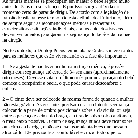
As futuras mamães se preocupam em manter o bebê seguro muito
antes de tê-los em seus braços. E por isso, surge a dúvida do
momento certo de parar de dirigir. De acordo com a legislação de
trânsito brasileira, esse tempo não está delimitado. Entretanto, além
de sempre seguir as recomendações médicas e respeitar as
características e situações individuais, alguns cuidados básicos
devem ser tomados para garantir a segurança do bebê e da mamãe
na direção.
Neste contexto, a Dunlop Pneus reuniu abaixo 5 dicas interessantes
para as mulheres que estão vivenciando esta fase tão importante.
1 – Se a gestante não tiver nenhuma restrição médica, é possível
dirigir com segurança até cerca de 34 semanas (aproximadamente
oito meses). Deve-se evitar no último mês porque a posição do bebê
começa a comprimir a bacia, o que pode causar desconforto e
cólicas.
2 – O cinto deve ser colocado da mesma forma de quando a mulher
não está grávida. As gestantes precisam usar o cinto de segurança
colocando a parte de ombro posicionada sobre a clavícula, ou seja,
entre o pescoço e acima do braço, e a tira de baixo sob o abdômen,
o mais baixo possível. O cinto de segurança nunca deve ficar sobre
ou acima da barriga, e não se deve usar adaptadores que possam
afrouxá-lo. Ele precisa ficar confortável e cruzar todo o peito.