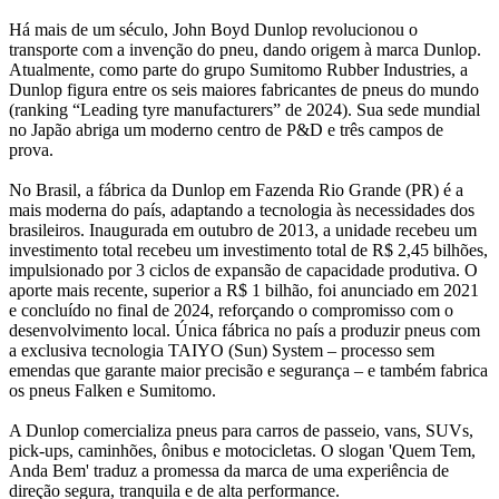
Há mais de um século, John Boyd Dunlop revolucionou o
transporte com a invenção do pneu, dando origem à marca Dunlop.
Atualmente, como parte do grupo Sumitomo Rubber Industries, a
Dunlop figura entre os seis maiores fabricantes de pneus do mundo
(ranking “Leading tyre manufacturers” de 2024). Sua sede mundial
no Japão abriga um moderno centro de P&D e três campos de
prova.
No Brasil, a fábrica da Dunlop em Fazenda Rio Grande (PR) é a
mais moderna do país, adaptando a tecnologia às necessidades dos
brasileiros. Inaugurada em outubro de 2013, a unidade recebeu um
investimento total recebeu um investimento total de R$ 2,45 bilhões,
impulsionado por 3 ciclos de expansão de capacidade produtiva. O
aporte mais recente, superior a R$ 1 bilhão, foi anunciado em 2021
e concluído no final de 2024, reforçando o compromisso com o
desenvolvimento local. Única fábrica no país a produzir pneus com
a exclusiva tecnologia TAIYO (Sun) System – processo sem
emendas que garante maior precisão e segurança – e também fabrica
os pneus Falken e Sumitomo.
A Dunlop comercializa pneus para carros de passeio, vans, SUVs,
pick-ups, caminhões, ônibus e motocicletas. O slogan 'Quem Tem,
Anda Bem' traduz a promessa da marca de uma experiência de
direção segura, tranquila e de alta performance.