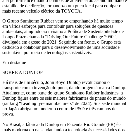
alta performance quando falamos de aderência ao asfalto molhado e
estabilidade de direção, tornando-o um pneu ideal para equipar o
mais recente veículo elétrico da TOYOTA.
O Grupo Sumitomo Rubber vem se empenhando há muito tempo
em vários esforços para contribuir para soluções de questões
ambientais, atingindo ao máximo a Política de Sustentabilidade de
Longo Prazo chamada “Driving Our Future Challenge 2050”,
divulgada em agosto de 2021. Seguindo em frente, o Grupo está
dedicado a colaborar para o desenvolvimento de uma sociedade
sustentável por meio de tecnologias sustentáveis.
Em destaque
SOBRE A DUNLOP
Há mais de um século, John Boyd Dunlop revolucionou o
transporte com a invenção do pneu, dando origem à marca Dunlop.
Atualmente, como parte do grupo Sumitomo Rubber Industries, a
Dunlop figura entre os seis maiores fabricantes de pneus do mundo
(ranking “Leading tyre manufacturers” de 2024). Sua sede mundial
no Japão abriga um moderno centro de P&D e três campos de
prova.
No Brasil, a fábrica da Dunlop em Fazenda Rio Grande (PR) é a
mais moderna do país, adaptando a tecnologia às necessidades dos