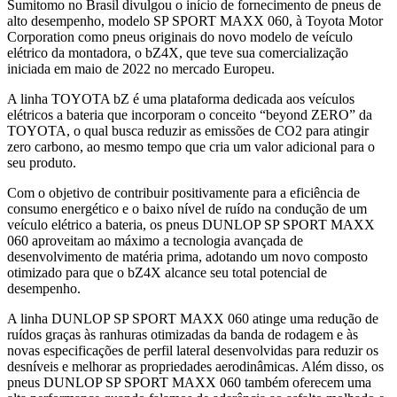
Sumitomo no Brasil divulgou o início de fornecimento de pneus de
alto desempenho, modelo SP SPORT MAXX 060, à Toyota Motor
Corporation como pneus originais do novo modelo de veículo
elétrico da montadora, o bZ4X, que teve sua comercialização
iniciada em maio de 2022 no mercado Europeu.
A linha TOYOTA bZ é uma plataforma dedicada aos veículos
elétricos a bateria que incorporam o conceito “beyond ZERO” da
TOYOTA, o qual busca reduzir as emissões de CO2 para atingir
zero carbono, ao mesmo tempo que cria um valor adicional para o
seu produto.
Com o objetivo de contribuir positivamente para a eficiência de
consumo energético e o baixo nível de ruído na condução de um
veículo elétrico a bateria, os pneus DUNLOP SP SPORT MAXX
060 aproveitam ao máximo a tecnologia avançada de
desenvolvimento de matéria prima, adotando um novo composto
otimizado para que o bZ4X alcance seu total potencial de
desempenho.
A linha DUNLOP SP SPORT MAXX 060 atinge uma redução de
ruídos graças às ranhuras otimizadas da banda de rodagem e às
novas especificações de perfil lateral desenvolvidas para reduzir os
desníveis e melhorar as propriedades aerodinâmicas. Além disso, os
pneus DUNLOP SP SPORT MAXX 060 também oferecem uma