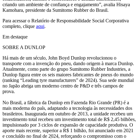
criando um ambiente de confiança e engajamento”, avalia Hisaya
Kamohara, presidente da Sumitomo Rubber do Brasil.
Para acessar o Relatório de Responsabilidade Social Corporativa
completo, clique
aqui
.
Em destaque
SOBRE A DUNLOP
Há mais de um século, John Boyd Dunlop revolucionou o
transporte com a invenção do pneu, dando origem à marca Dunlop.
Atualmente, como parte do grupo Sumitomo Rubber Industries, a
Dunlop figura entre os seis maiores fabricantes de pneus do mundo
(ranking “Leading tyre manufacturers” de 2024). Sua sede mundial
no Japão abriga um moderno centro de P&D e três campos de
prova.
No Brasil, a fábrica da Dunlop em Fazenda Rio Grande (PR) é a
mais moderna do país, adaptando a tecnologia às necessidades dos
brasileiros. Inaugurada em outubro de 2013, a unidade recebeu um
investimento total recebeu um investimento total de R$ 2,45 bilhões,
impulsionado por 3 ciclos de expansão de capacidade produtiva. O
aporte mais recente, superior a R$ 1 bilhão, foi anunciado em 2021
e concluído no final de 2024, reforçando o compromisso com o